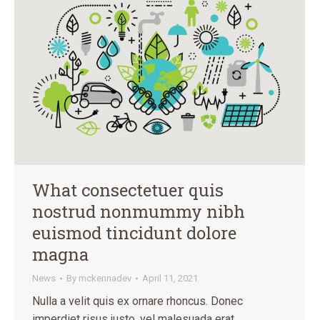
What consectetuer quis
nostrud nonmummy nibh
euismod tincidunt dolore
magna
News
By
mckennadev
April 11, 2021
Nulla a velit quis ex ornare rhoncus. Donec
imperdiet risus justo, vel malesuada erat